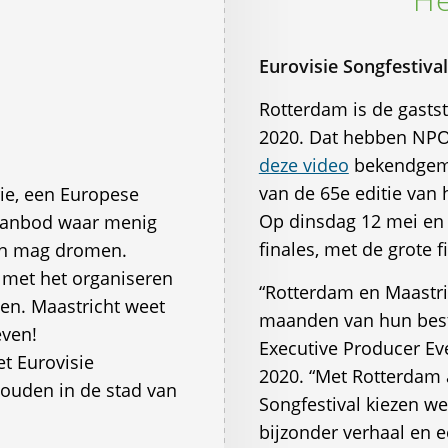
Eurovisie Songfestiva
Rotterdam is de gastst
2020. Dat hebben NP
deze video
bekendgema
van de 65e editie van 
orie, een Europese
Op dinsdag 12 mei en 
laanbod waar menig
finales, met de grote 
an mag dromen.
t met het organiseren
“Rotterdam en Maastri
en. Maastricht weet
maanden van hun beste 
even!
Executive Producer Eve
t Eurovisie
2020. “Met Rotterdam a
ouden in de stad van
Songfestival kiezen we
bijzonder verhaal en